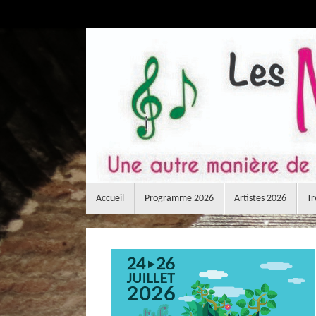
Passer
au
contenu
Passer
Accueil
Programme 2026
Artistes 2026
Tr
au
contenu