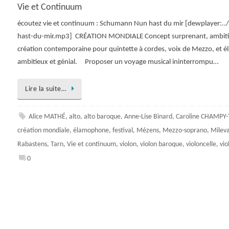
Vie et Continuum
écoutez vie et continuum : Schumann Nun hast du mir [dewplayer
hast-du-mir.mp3] CRÉATION MONDIALE Concept surprenant, ambitieux
création contemporaine pour quintette à cordes, voix de Mezzo, et 
ambitieux et génial. Proposer un voyage musical ininterrompu…
Lire la suite…
Alice MATHÉ
,
alto
,
alto baroque
,
Anne-Lise Binard
,
Caroline CHAMPY
création mondiale
,
élamophone
,
festival
,
Mézens
,
Mezzo-soprano
,
Milev
Rabastens
,
Tarn
,
Vie et continuum
,
violon
,
violon baroque
,
violoncelle
,
vio
0