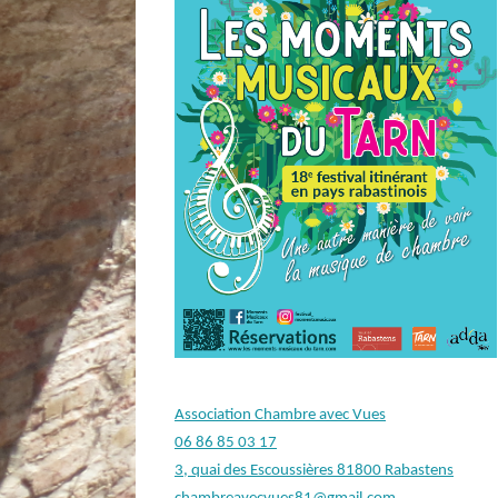
Association Chambre avec Vues
06 86 85 03 17
3, quai des Escoussières 81800 Rabastens