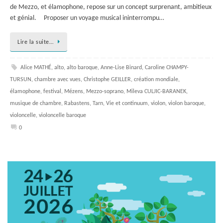
de Mezzo, et élamophone, repose sur un concept surprenant, ambitieux
et génial. Proposer un voyage musical ininterrompu…
Lire la suite…
Alice MATHÉ
,
alto
,
alto baroque
,
Anne-Lise Binard
,
Caroline CHAMPY-
TURSUN
,
chambre avec vues
,
Christophe GEILLER
,
création mondiale
,
élamophone
,
festival
,
Mézens
,
Mezzo-soprano
,
Mileva CULJIC-BARANEK
,
musique de chambre
,
Rabastens
,
Tarn
,
Vie et continuum
,
violon
,
violon baroque
,
violoncelle
,
violoncelle baroque
0