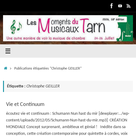
Passer
au
contenu
Accueil
Publications étiquetées "Christophe GEILLER"
Étiquette :
Christophe GEILLER
Vie et Continuum
écoutez vie et continuum : Schumann Nun hast du mir [dewplayer:../wp-
content/uploads/2012/05/Schumann-Nun-hast-du-mir.mp3] CRÉATION
MONDIALE Concept surprenant, ambitieux et génial ! Inédite dans sa
conception, cette création contemporaine pour quintette à cordes, voix