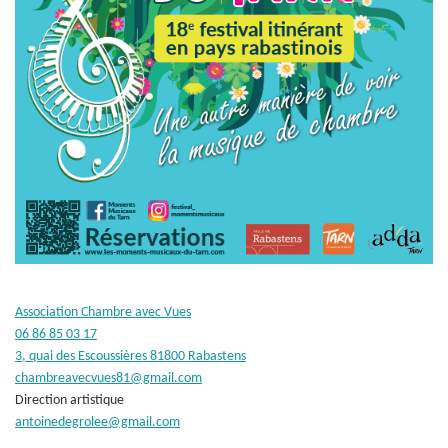
Association Chambre avec Vues
06 86 85 03 17
3, quai des Escoussières 81800 Rabastens
chambreavecvues81@gmail.com
Direction artistique
antoinedegrolee@gmail.com