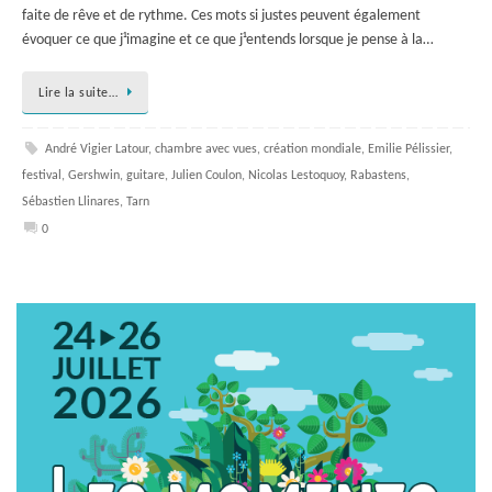
faite de rêve et de rythme. Ces mots si justes peuvent également
évoquer ce que j¹imagine et ce que j¹entends lorsque je pense à la…
Lire la suite…
André Vigier Latour
,
chambre avec vues
,
création mondiale
,
Emilie Pélissier
,
festival
,
Gershwin
,
guitare
,
Julien Coulon
,
Nicolas Lestoquoy
,
Rabastens
,
Sébastien Llinares
,
Tarn
0