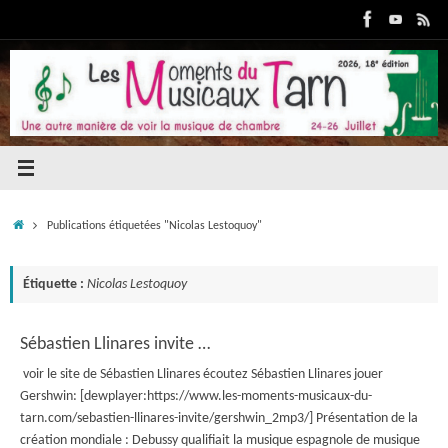
Passer
au
contenu
Accueil
Publications étiquetées "Nicolas Lestoquoy"
Étiquette :
Nicolas Lestoquoy
Sébastien Llinares invite …
voir le site de Sébastien Llinares écoutez Sébastien Llinares jouer
Gershwin: [dewplayer:https://www.les-moments-musicaux-du-
tarn.com/sebastien-llinares-invite/gershwin_2mp3/] Présentation de la
création mondiale : Debussy qualifiait la musique espagnole de musique