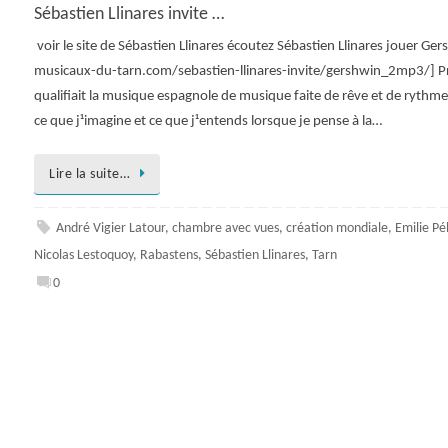
Sébastien Llinares invite …
voir le site de Sébastien Llinares écoutez Sébastien Llinares jouer
musicaux-du-tarn.com/sebastien-llinares-invite/gershwin_2mp3/] Pr
qualifiait la musique espagnole de musique faite de rêve et de rythm
ce que j¹imagine et ce que j¹entends lorsque je pense à la…
Lire la suite…
André Vigier Latour
,
chambre avec vues
,
création mondiale
,
Emilie Pél
Nicolas Lestoquoy
,
Rabastens
,
Sébastien Llinares
,
Tarn
0