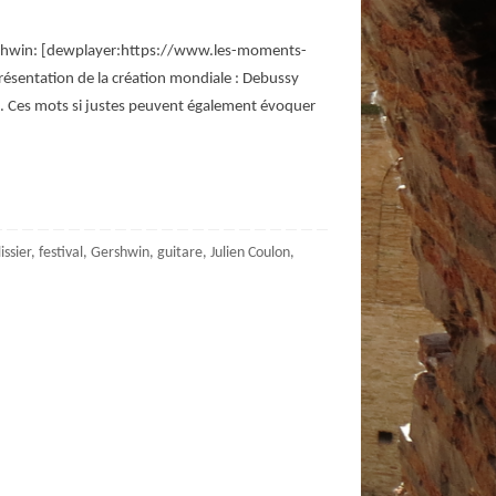
 Gershwin: [dewplayer:https://www.les-moments-
ésentation de la création mondiale : Debussy
e. Ces mots si justes peuvent également évoquer
issier
,
festival
,
Gershwin
,
guitare
,
Julien Coulon
,