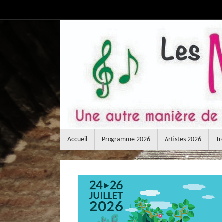
Passer
au
contenu
Passer
Accueil
Programme 2026
Artistes 2026
Tr
au
contenu