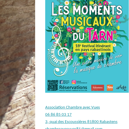
Association Chambre avec Vues
06 86 85 03 17
3, quai des Escoussières 81800 Rabastens