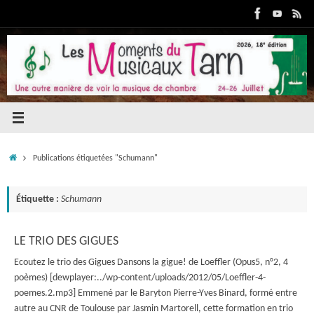
Passer
au
contenu
Accueil
Publications étiquetées "Schumann"
Étiquette :
Schumann
LE TRIO DES GIGUES
Ecoutez le trio des Gigues Dansons la gigue! de Loeffler (Opus5, n°2, 4
poèmes) [dewplayer:../wp-content/uploads/2012/05/Loeffler-4-
poemes.2.mp3] Emmené par le Baryton Pierre-Yves Binard, formé entre
autre au CNR de Toulouse par Jasmin Martorell, cette formation en trio