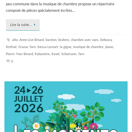
peu commune dans la musique de chambre propose un répertoire
composé de pièces spécialement écrites…
Lire la suite…
alto
,
Anne-Lise Binard
,
baryton
,
brahms
,
chambre avec vues
,
Debussy
,
festival
,
Grazac-Tarn
,
Inessa Lecourt
,
la gigue
,
musique de chambre
,
piano
,
Pierre -Yves Binard
,
Rabastens
,
Ravel
,
Schumann
,
Tarn
0