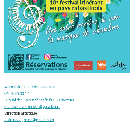
Association Chambre avec Vues
06 86 85 03 17
3, quai des Escoussières 81800 Rabastens
chambreavecvues81@gmail.com
Direction artistique
antoinedegrolee@gmail.com