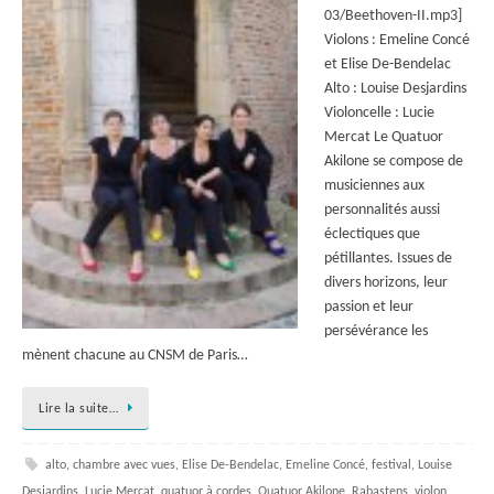
03/Beethoven-II.mp3]
Violons : Emeline Concé
et Elise De-Bendelac
Alto : Louise Desjardins
Violoncelle : Lucie
Mercat Le Quatuor
Akilone se compose de
musiciennes aux
personnalités aussi
éclectiques que
pétillantes. Issues de
divers horizons, leur
passion et leur
persévérance les
mènent chacune au CNSM de Paris…
Lire la suite…
alto
,
chambre avec vues
,
Elise De-Bendelac
,
Emeline Concé
,
festival
,
Louise
Desjardins
,
Lucie Mercat
,
quatuor à cordes
,
Quatuor Akilone
,
Rabastens
,
violon