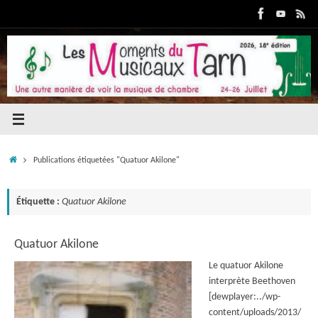
Passer
au
contenu
Accueil
Publications étiquetées "Quatuor Akilone"
Étiquette :
Quatuor Akilone
Quatuor Akilone
Le quatuor Akilone
interprète Beethoven
[dewplayer:../wp-
content/uploads/2013/