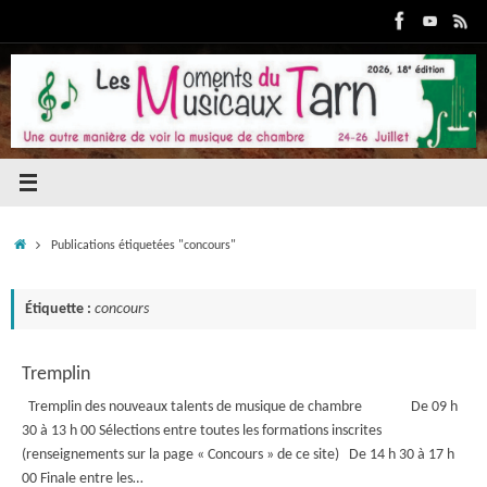
Passer
au
contenu
Accueil
Publications étiquetées "concours"
Étiquette :
concours
Tremplin
Tremplin des nouveaux talents de musique de chambre De 09 h
30 à 13 h 00 Sélections entre toutes les formations inscrites
(renseignements sur la page « Concours » de ce site) De 14 h 30 à 17 h
00 Finale entre les…