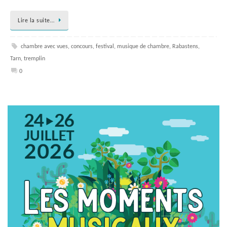
Lire la suite…
chambre avec vues
,
concours
,
festival
,
musique de chambre
,
Rabastens
,
Tarn
,
tremplin
0