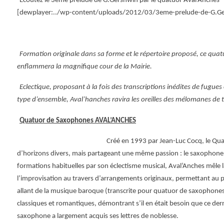
Ecoutez le 3eme prelude de G.Gershwin par le quatuor Aval’Anches
[dewplayer:../wp-content/uploads/2012/03/3eme-prelude-de-G.G
Formation originale dans sa forme et le répertoire proposé, ce qua
enflammera la magnifique cour de la Mairie.
Eclectique, proposant à la fois des transcriptions inédites de fugues
type d’ensemble, Aval’hanches ravira les oreilles des mélomanes de 
Quatuor de Saxophones AVAL’ANCHES
Créé en 1993 pa
r Jean-Luc Cocq, le Qu
d’horizons divers, mais partageant une même passion : le saxophone
formations habituelles par son éclectisme musical, Aval’Anches mêle la 
l’improvisation au travers d’arrangements originaux, permettant au pu
allant de la musique baroque (transcrite pour quatuor de saxophone
classiques et romantiques, dé
montrant s’il en était besoin que ce der
saxophone a largement acquis ses lettres de noblesse.