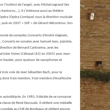
 l’Instinct de l’ange), avec Michel Legrand (les
Kantorov,…), il s’intéresse aussi au théâtre
 Opéra (Opéra Comique) sous la direction musicale
he, puis en 2007 « SDF » de Gérard Hiéronimus, lors
’harmonie de Lempdes (concerto d’André Vaignein,
, Concerts en sonates avec Samuel Jean, pianiste,
 direction de Bernard Carlosema, avec les
val Inter Notes (Cébazat (63) en 2005) avec Jean-
me Naulais, pour quatuor de saxophones et
à trois voix de Jean Sébastien Bach, pour la
q dont il est membre. Il est membre d’Aval’Anche
en autodidacte. En 1983, il décide de se consacrer
 classe de René Decouaix. Il obtient une médaille
ie Londeix au CNR de Bordeaux et obtient encore