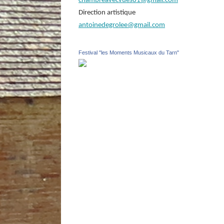
chambreavecvues81@gmail.com
Direction artistique
antoinedegrolee@gmail.com
Festival "les Moments Musicaux du Tarn"