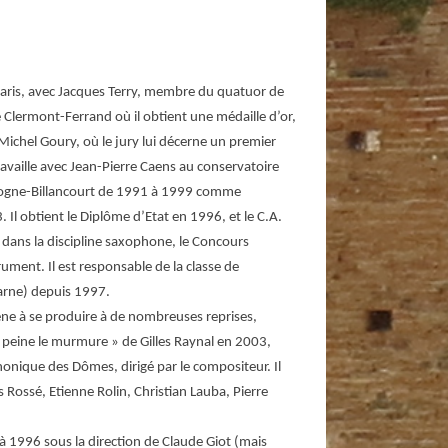
aris, avec Jacques Terry, membre du quatuor de
e Clermont-Ferrand où il obtient une médaille d’or,
Michel Goury, où le jury lui décerne un premier
ravaille avec Jean-Pierre Caens au conservatoire
ulogne-Billancourt de 1991 à 1999 comme
 Il obtient le Diplôme d’Etat en 1996, et le C.A.
dans la discipline saxophone, le Concours
rument. Il est responsable de la classe de
arne) depuis 1997.
ène à se produire à de nombreuses reprises,
 peine le murmure » de Gilles Raynal en 2003,
honique des Dômes, dirigé par le compositeur. Il
Rossé, Etienne Rolin, Christian Lauba, Pierre
 1996 sous la direction de Claude Giot (mais