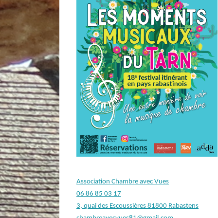
Association Chambre avec Vues
06 86 85 03 17
3, quai des Escoussières 81800 Rabastens