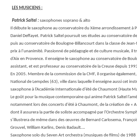
LES MUSICIENS :
Patrick Saltel :
saxophones soprano & alto
Il débute le saxophone au conservatoire du Xème arrondissement à P
Daniel Deffayet. Patrick Saltel poursuit ses études au conservatoire d
puis au conservatoire de Boulogne-Billancourt dans la classe de Jean-
prix à l’unanimité. Passionné de pédagogie et de culture musicale, il t
d’Aix en Provence. Il enseigne le saxophone au conservatoire de Bo
assistant, et est professeur au conservatoire de la Creuse depuis 1993.
En 2005. Membre de la commission de la CMF, il organise également, 
National de Lempdes (63), ville dans laquelle il enseigne aussi cet inst
saxophone à l’Académie Internationale d’été de Chaumont (Haute M
Le goût pour la musique contemporaine qui anime Patrick Saltel l’am
notamment lors des concerts d’été à Chaumont, de la création de « A
dont il assurera la partie de soliste accompagné par l’Orchestre Symp
s’illustrera de même dans des œuvres de Bernard Carlosema, François 
Grouvel, William Karlins, Denis Badault….
Saxophone solo du Seven Art orchestra (musiques de films) de 1988 à