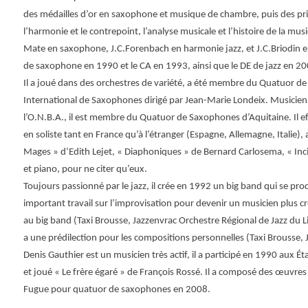
des médailles d’or en saxophone et musique de chambre, puis des prix 
l’harmonie et le contrepoint, l’analyse musicale et l’histoire de la musiq
Mate en saxophone, J.C.Forenbach en harmonie jazz, et J.C.Briodin en
de saxophone en 1990 et le CA en 1993, ainsi que le DE de jazz en 20
Il a joué dans des orchestres de variété, a été membre du Quatuor d
International de Saxophones dirigé par Jean-Marie Londeix. Musicie
l’O.N.B.A., il est membre du Quatuor de Saxophones d’Aquitaine. Il 
en soliste tant en France qu’à l’étranger (Espagne, Allemagne, Italie), 
Mages » d’Edith Lejet, « Diaphoniques » de Bernard Carlosema, « Inc
et piano, pour ne citer qu’eux.
Toujours passionné par le jazz, il crée en 1992 un big band qui se prod
important travail sur l’improvisation pour devenir un musicien plus c
au big band (Taxi Brousse, Jazzenvrac Orchestre Régional de Jazz du L
a une prédilection pour les compositions personnelles (Taxi Brousse, 
Denis Gauthier est un musicien très actif, il a participé en 1990 au
et joué « Le frère égaré » de François Rossé. Il a composé des œuvres po
Fugue pour quatuor de saxophones en 2008.