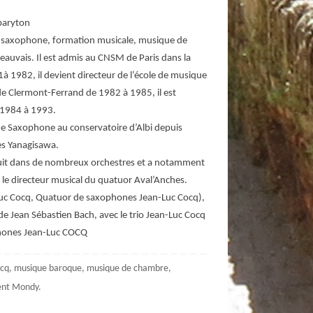
baryton
 en saxophone, formation musicale, musique de
eauvais. Il est admis au CNSM de Paris dans la
1à 1982, il devient directeur de l’école de musique
e Clermont-Ferrand de 1982 à 1985, il est
e 1984 à 1993.
 de Saxophone au conservatoire d’Albi depuis
es Yanagisawa.
oduit dans de nombreux orchestres et a notamment
le directeur musical du quatuor Aval’Anches.
Luc Cocq, Quatuor de saxophones Jean-Luc Cocq),
de Jean Sébastien Bach, avec le trio Jean-Luc Cocq
ophones Jean-Luc COCQ
ocq
,
musique baroque
,
musique de chambre
,
ent Mondy
.