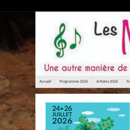
Passer
au
contenu
Passer
Accueil
Programme 2026
Artistes 2026
Tr
au
contenu