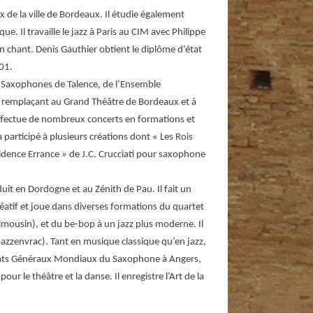
de la ville de Bordeaux. Il étudie également
ue. Il travaille le jazz à Paris au CIM avec Philippe
 chant. Denis Gauthier obtient le diplôme d’état
01.
e Saxophones de Talence, de l’Ensemble
n remplaçant au Grand Théâtre de Bordeaux et à
effectue de nombreux concerts en formations et
a participé à plusieurs créations dont « Les Rois
idence Errance » de J.C. Crucciati pour saxophone
uit en Dordogne et au Zénith de Pau. Il fait un
réatif et joue dans diverses formations du quartet
imousin), et du be-bop à un jazz plus moderne. Il
Jazzenvrac). Tant en musique classique qu’en jazz,
x États Généraux Mondiaux du Saxophone à Angers,
ur le théâtre et la danse. Il enregistre l’Art de la