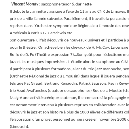
Vincent Mondy
: saxophone ténor & clarinette
Il débute la clarinette classique à l’âge de 11 ans au CNR de Limoges. I
prix de la ville l’année suivante. Parallèlement, il travaille la percussi
reprises dans l’Orchestre symphonique Régional du Limousin des œuvr
Américain à Paris » G. Gerschwin etc…
Son ouverture lui fait découvrir de nouveaux univers et il participe à
pour le théâtre : On achève bien les chevaux de H. Mc Coy, La cerisaie
Buffo de D. Fo (Théâtre expression 7)…Son goût pour l’éclectisme musi
jazz et les musiques improvisées . Il étudie alors le saxophone au CI
Il participera à plusieurs formations, allant du trio jazz manouche, se
(Orchestre Régional de jazz du Limousin) dans lequel il jouera pendan
tels que Pat Giraud, Bertrand Renaudin, Patrick Saussois, Kevin Revey
trio Azad,Aval’anches (quatuor de saxophones) Rue de la Muette (ch
Malgré une activité scénique soutenue, il se consacre à la pédagogie 
est notamment intervenu à plusieurs reprises en collaboration avec le
découvrir le jazz et son histoire à plus de 1000 élèves de différents co
l’élaboration d’un projet personnel qui sera créé en novembre 2008 dan
(Limousin).