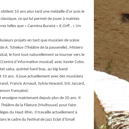
l obtient 10 ans plus tard une médaille d’or puis le
on classique, ce qui lui permet de jouer à maintes
es telles que « Carmina Burana » K.Orff , « Un
 plusieurs projets en tant que musicien de scène
 de A. Tchekov (Théâtre de la passerelle), Mistero
cal, le font tout naturellement se tourner vers le
M (Centre d’information musical) avec Xavier Cobo.
xtet salsa, quintet hard bop, au big band
t 10 ans. Il joue actuellement avec des musiciens
rand, Francis Arnaud, Sylvia Howard, Eric Jaccard,
anson française).
et enseigne maintenant depuis plus de 20 ans. Il
 Théâtre de la Filature (Mulhouse) pour faire
llèges du Haut-Rhin. Il travaille actuellement à
s le cadre du festival de jazz Eclat d’Email