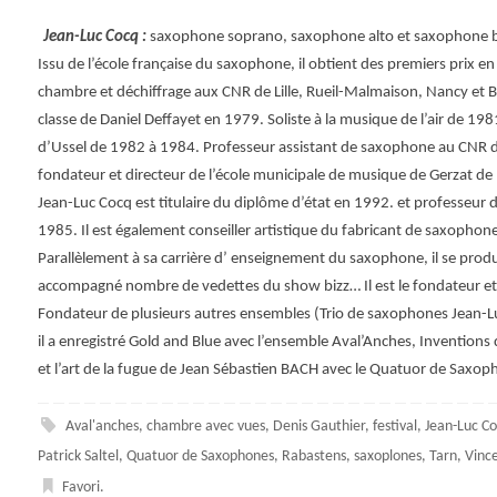
Jean-Luc Cocq :
saxophone soprano, saxophone alto et saxophone 
Issu de l’école française du saxophone, il obtient des premiers prix
chambre et déchiffrage aux CNR de Lille, Rueil-Malmaison, Nancy et B
classe de Daniel Deffayet en 1979. Soliste à la musique de l’air de 198
d’Ussel de 1982 à 1984. Professeur assistant de saxophone au CNR d
fondateur et directeur de l’école municipale de musique de Gerzat d
Jean-Luc Cocq est titulaire du diplôme d’état en 1992. et professeur
1985. Il est également conseiller artistique du fabricant de saxophon
Parallèlement à sa carrière d’ enseignement du saxophone, il se pr
accompagné nombre de vedettes du show bizz… Il est le fondateur et 
Fondateur de plusieurs autres ensembles (Trio de saxophones Jean-
il a enregistré Gold and Blue avec l’ensemble Aval’Anches, Inventions 
et l’art de la fugue de Jean Sébastien BACH avec le Quatuor de Sax
Aval'anches
,
chambre avec vues
,
Denis Gauthier
,
festival
,
Jean-Luc C
Patrick Saltel
,
Quatuor de Saxophones
,
Rabastens
,
saxoplones
,
Tarn
,
Vinc
Favori
.