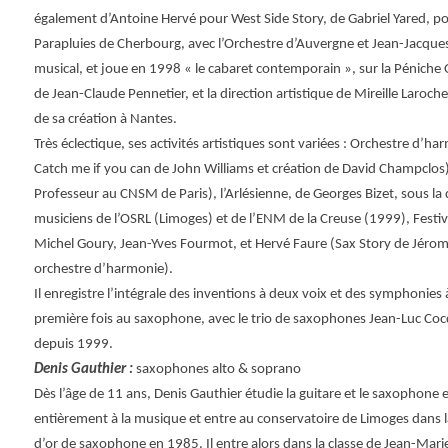
également d’Antoine Hervé pour West Side Story, de Gabriel Yared, pour
Parapluies de Cherbourg, avec l’Orchestre d’Auvergne et Jean-Jacques 
musical, et joue en 1998 « le cabaret contemporain », sur la Péniche
de Jean-Claude Pennetier, et la direction artistique de Mireille Laroc
de sa création à Nantes.
Très éclectique, ses activités artistiques sont variées : Orchestre d
Catch me if you can de John Williams et création de David Champclos)
Professeur au CNSM de Paris), l’Arlésienne, de Georges Bizet, sous la
musiciens de l’OSRL (Limoges) et de l’ENM de la Creuse (1999), Festi
Michel Goury, Jean-Yves Fourmot, et Hervé Faure (Sax Story de Jéro
orchestre d’harmonie).
Il enregistre l’intégrale des inventions à deux voix et des symphonies 
première fois au saxophone, avec le trio de saxophones Jean-Luc Coc
depuis 1999.
Denis Gauthier :
saxophones alto & soprano
Dès l’âge de 11 ans, Denis Gauthier étudie la guitare et le saxophone 
entièrement à la musique et entre au conservatoire de Limoges dans la
d’or de saxophone en 1985. Il entre alors dans la classe de Jean-Mar